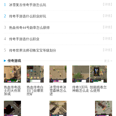
1
【详情】
冰雪复古传奇手游怎么玩
2
【详情】
传奇手游选什么职业好玩
3
【详情】
热血传奇44号勋章怎么获得
4
【详情】
传奇手游选什么职业
5
【详情】
传奇世界法师召唤宝宝等级划分
传奇游戏
热血传奇战
热血传奇白
冰雪传奇冰
传奇3沃玛
技能残卷怎
士烈火伤害
日门去哪里
雪森林怎么
神殿怎么走
么使用
加成
挖矿
进