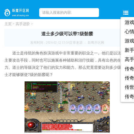
游
主页
>
高手进阶
>
心
道士多少级可以带7级骷髅
游
发布时间 : 2024-02-12 15:54
文章来源 ： 新鹰开区网
新
道士是传统的角色扮演游戏中非常重要的职业之一。他们是以法术为
高
主要攻击手段，同时也可以施展各种辅助和治疗技能，具有出色的生存能
力。道士的等级决定了他们的实力和能力。那么究竟需要达到多少级的道
传
士才能够驱使7级的骷髅呢？
传
传
传