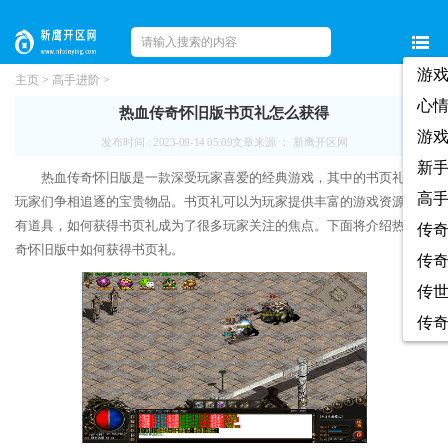
游
主页
>
高手进阶
>
心
热血传奇怀旧版书页礼怎么获得
游
发布时间 : 2023-09-14 05:09
文章来源 ： 新鹰开区网
新
热血传奇怀旧版是一款深受玩家喜爱的经典游戏，其中的书页礼更是
高
玩家们争相追逐的宝贵物品。书页礼可以为玩家提供丰富的游戏资源和稀
有道具，如何获得书页礼成为了很多玩家关注的焦点。下面将介绍热血传
传
奇怀旧版中如何获得书页礼。
传
传
传