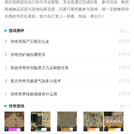
喜好选择适合自己的方式去获取。无论是通过完成任务、参与活动、购买
商城物品还是与其他玩家交易，玩家只要积极参与游戏，就一定能够获得
丰厚的书页礼奖励，助力自己更上一层楼。加油，勇士们！
游戏测评
1
【详情】
传奇里面尸王殿怎么走
2
【详情】
传奇挖矿锄头哪里买
3
【详情】
热血传奇怀旧版虎卫几点刷新任务
4
【详情】
复古传奇无极真气加多少道术
5
【详情】
传奇世界技能项链有什么用
传奇游戏