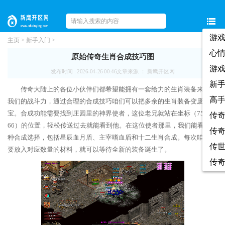
游
主页
>
新手入门
>
心
原始传奇生肖合成技巧图
游
发布时间 : 2026-04-26 00:46
文章来源 ： 新鹰开区网
新
传奇大陆上的各位小伙伴们都希望能拥有一套给力的生肖装备来提升
高
我们的战斗力，通过合理的合成技巧咱们可以把多余的生肖装备变废为
宝。合成功能需要找到庄园里的神界使者，这位老兄就站在坐标（75，
传
66）的位置，轻松传送过去就能看到他。在这位使者那里，我们能看到三
传
种合成选择，包括星辰血月盾、主宰嗜血盾和十二生肖合成。每次咱们只
传
要放入对应数量的材料，就可以等待全新的装备诞生了。
传