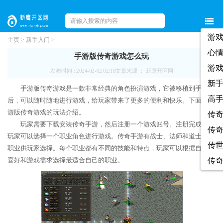
游
主页
>
新手入门
>
心
手游版传奇游戏怎么玩
游
发布时间 : 2024-02-02 02:18
文章来源 ： 新鹰开区网
新
手游版传奇游戏是一款非常经典的角色扮演游戏，它被移植到手机上
高
后，可以随时随地进行游戏，给玩家带来了更多的便利和快乐。下面是手
游版传奇游戏的玩法介绍。
传
玩家需要下载安装传奇手游，然后注册一个游戏账号。注册完成后，
传
玩家可以选择一个职业角色进行游戏。传奇手游有战士、法师和道士三种
传
职业供玩家选择。每个职业都有不同的技能和特点，玩家可以根据自己的
喜好和游戏需求选择最适合自己的职业。
传