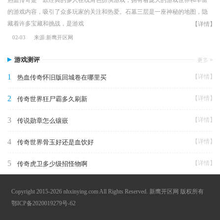
热血传奇是一款经典的多人在线角色扮演游戏，拥有着庞大的游戏世界和丰富
的游戏内容，吸引了众多玩家的关注和热爱。石墓三层是一座神秘的地图，隐
藏着许多宝藏和挑战，是游戏
【详情】
02-03
来源:新鹰开区网
游戏测评
1
【详情】
热血传奇怀旧版回城卷在哪里买
2
【详情】
传奇世界狂尸霸多久刷新
3
【详情】
传说勋章怎么镶嵌
4
【详情】
传奇世界骨玉好还是血饮好
5
【详情】
传奇虎卫多少级招怪物啊
Copyright 2015-2026 nhxinying.com All Rights Reserved. 新鹰开区网 版权所有
鄂ICP备2020019279号-62