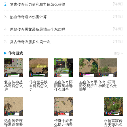
2
【详情】
复古传奇活力值和精力值怎么获得
3
【详情】
热血传奇道术伤害计算
4
【详情】
原始传奇屠龙装备最怕三个东西吗
5
【详情】
复古传奇衣服多久刷一次
传奇游戏
复古传神丛
传奇世界铁
热血传奇怀
热血传奇手
传奇3沃玛
林迷宫怎么
血魔宫怎么
旧服英雄选
游交易所在
神殿怎么走
进
走
什么组合
哪里
热血传奇连
传奇手游怎
永恒雷霆传
接通道在哪
么提升伤害
奇手游怎么