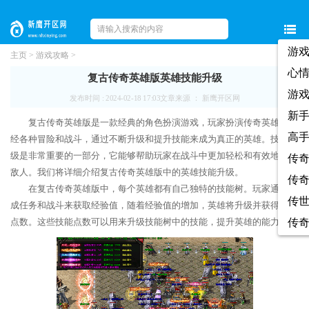
游
主页
>
游戏攻略
>
心
复古传奇英雄版英雄技能升级
游
发布时间 : 2024-02-18 17:03
文章来源 ： 新鹰开区网
新
复古传奇英雄版是一款经典的角色扮演游戏，玩家扮演传奇英雄，历
高
经各种冒险和战斗，通过不断升级和提升技能来成为真正的英雄。技能升
级是非常重要的一部分，它能够帮助玩家在战斗中更加轻松和有效地面对
传
敌人。我们将详细介绍复古传奇英雄版中的英雄技能升级。
传
在复古传奇英雄版中，每个英雄都有自己独特的技能树。玩家通过完
传
成任务和战斗来获取经验值，随着经验值的增加，英雄将升级并获得技能
点数。这些技能点数可以用来升级技能树中的技能，提升英雄的能力。
传