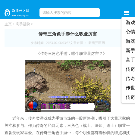
游
主页
>
高手进阶
>
心
传奇三角色手游什么职业厉害
游
发布时间 : 2023-09-06 03:52
文章来源 ： 新鹰开区网
新
《传奇三角色手游：哪个职业最厉害？》
高
传
传
传
传
近年来，传奇类游戏成为手游市场的一股新热潮，吸引了大量玩家的
关注和参与。作为传奇的经典元素，三角色（战士、法师、道士）职业一
直备受玩家喜爱。在传奇三角色手游中，每个职业都有着独特的特点和技