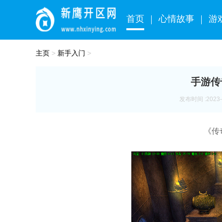
首页
心情故事
游
主页
>
新手入门
>
手游传
发布时间 :2023-1
《传