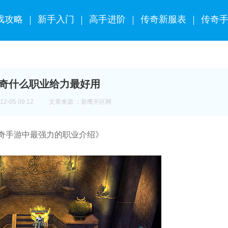
戏攻略
新手入门
高手进阶
传奇新服表
传奇
奇什么职业给力最好用
2-05 09:12
文章来源 ：新鹰开区网
奇手游中最强力的职业介绍》