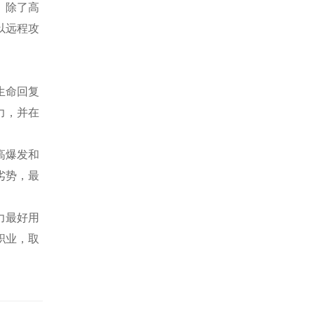
。除了高
以远程攻
生命回复
力，并在
高爆发和
劣势，最
力最好用
职业，取